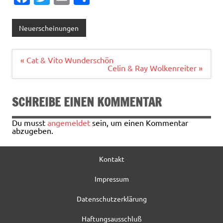
c
w
m
ei
e
it
ai
le
Neuerscheinungen
b
te
l
n
o
r
Beitragsnavigation
« Cat & Vito Wunderschön
Celin & Ray Wolkenreiter »
o
k
SCHREIBE EINEN KOMMENTAR
Du musst
angemeldet
sein, um einen Kommentar
abzugeben.
Kontakt
Impressum
Datenschutzerklärung
Haftungsausschluß