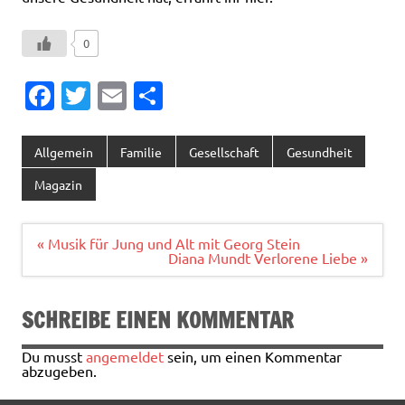
0
Fa
T
E
T
c
w
m
ei
e
it
ai
le
Allgemein
Familie
Gesellschaft
Gesundheit
b
te
l
n
Magazin
o
r
o
Beitragsnavigation
« Musik für Jung und Alt mit Georg Stein
Diana Mundt Verlorene Liebe »
k
SCHREIBE EINEN KOMMENTAR
Du musst
angemeldet
sein, um einen Kommentar
abzugeben.