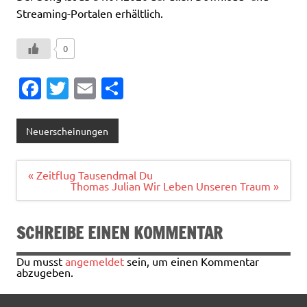
Streaming-Portalen erhältlich.
0
Fa
T
E
T
c
w
m
ei
e
it
ai
le
Neuerscheinungen
b
te
l
n
o
r
Beitragsnavigation
« Zeitflug Tausendmal Du
Thomas Julian Wir Leben Unseren Traum »
o
k
SCHREIBE EINEN KOMMENTAR
Du musst
angemeldet
sein, um einen Kommentar
abzugeben.