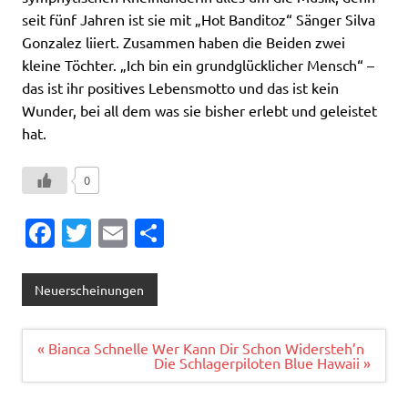
seit fünf Jahren ist sie mit „Hot Banditoz“ Sänger Silva
Gonzalez liiert. Zusammen haben die Beiden zwei
kleine Töchter. „Ich bin ein grundglücklicher Mensch“ –
das ist ihr positives Lebensmotto und das ist kein
Wunder, bei all dem was sie bisher erlebt und geleistet
hat.
0
Fa
T
E
T
c
w
m
ei
e
it
ai
le
Neuerscheinungen
b
te
l
n
o
r
Beitragsnavigation
« Bianca Schnelle Wer Kann Dir Schon Widersteh’n
Die Schlagerpiloten Blue Hawaii »
o
k