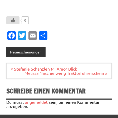
0
Fa
T
E
T
c
w
m
ei
e
it
ai
le
Neuerscheinungen
b
te
l
n
o
r
Beitragsnavigation
« Stefanie Schanzleh Mi Amor Blick
Melissa Naschenweng Traktorführerschein »
o
k
SCHREIBE EINEN KOMMENTAR
Du musst
angemeldet
sein, um einen Kommentar
abzugeben.