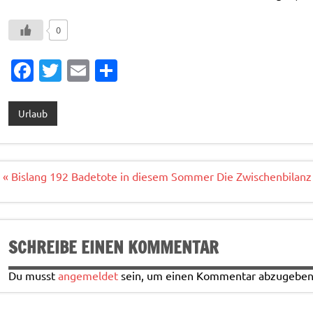
0
Fa
T
E
T
c
w
m
ei
e
it
ai
le
Urlaub
b
te
l
n
o
r
o
Beitragsnavigation
« Bislang 192 Badetote in diesem Sommer Die Zwischenbilan
k
SCHREIBE EINEN KOMMENTAR
Du musst
angemeldet
sein, um einen Kommentar abzugeben