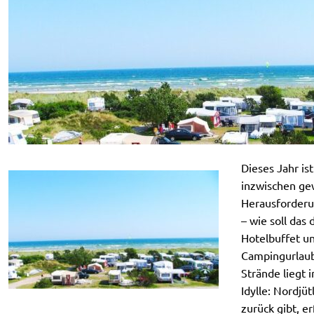
Dieses Jahr is
inzwischen ge
Herausforderu
– wie soll das
Hotelbuffet u
Campingurlaub
Strände liegt 
Idylle: Nordjüt
zurück gibt, erf