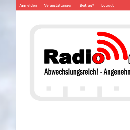
Zum
Anmelden
Veranstaltungen
Beitrag*
Logout
Inhalt
springen
100% von Hier!