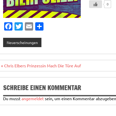
0
Fa
T
E
T
c
w
m
ei
e
it
ai
le
Neuerscheinungen
b
te
l
n
o
r
o
Beitragsnavigation
« Chris Elbers Prinzessin Mach Die Türe Auf
k
SCHREIBE EINEN KOMMENTAR
Du musst
angemeldet
sein, um einen Kommentar abzugeben