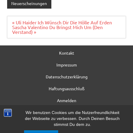
e
it
ai
le
Neuerscheinungen
b
te
l
n
o
r
Beitragsnavigation
« Uli Haider Ich Wünsch Dir Die Hölle Auf Erden
Sascha Valentino Du Bringst Mich Um (Den
o
Verstand) »
k
Kontakt
Impressum
Datenschutzerklärung
Haftungsausschluß
Anmelden
Registrieren
Wir benutzen Cookies um die Nutzerfreundlichkeit
der Webseite zu verbessen. Durch Deinen Besuch
Beitrag*
stimmst Du dem zu.