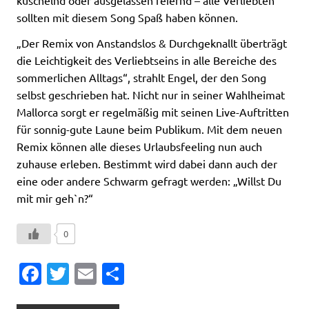
kuschelnd oder ausgelassen feiernd – alle Verliebten
sollten mit diesem Song Spaß haben können.
„Der Remix von Anstandslos & Durchgeknallt überträgt
die Leichtigkeit des Verliebtseins in alle Bereiche des
sommerlichen Alltags“, strahlt Engel, der den Song
selbst geschrieben hat. Nicht nur in seiner Wahlheimat
Mallorca sorgt er regelmäßig mit seinen Live-Auftritten
für sonnig-gute Laune beim Publikum. Mit dem neuen
Remix können alle dieses Urlaubsfeeling nun auch
zuhause erleben. Bestimmt wird dabei dann auch der
eine oder andere Schwarm gefragt werden: „Willst Du
mit mir geh`n?“
0
Fa
T
E
T
c
w
m
ei