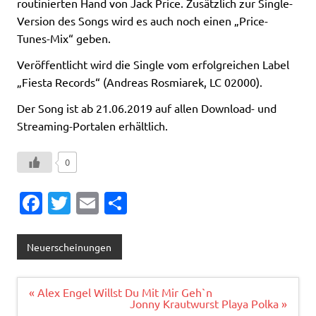
routinierten Hand von Jack Price. Zusätzlich zur Single-
Version des Songs wird es auch noch einen „Price-
Tunes-Mix“ geben.
Veröffentlicht wird die Single vom erfolgreichen Label
„Fiesta Records“ (Andreas Rosmiarek, LC 02000).
Der Song ist ab 21.06.2019 auf allen Download- und
Streaming-Portalen erhältlich.
0
Fa
T
E
T
c
w
m
ei
e
it
ai
le
Neuerscheinungen
b
te
l
n
o
r
Beitragsnavigation
« Alex Engel Willst Du Mit Mir Geh`n
Jonny Krautwurst Playa Polka »
o