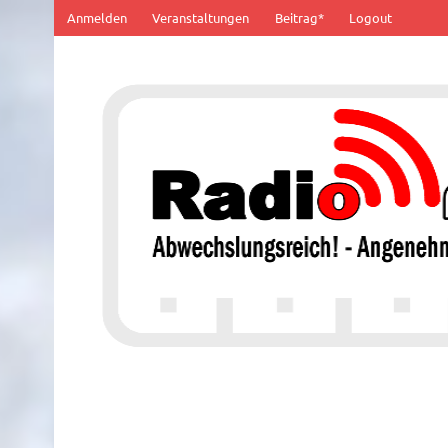
Zum
Anmelden
Veranstaltungen
Beitrag*
Logout
Inhalt
springen
100% von Hier!