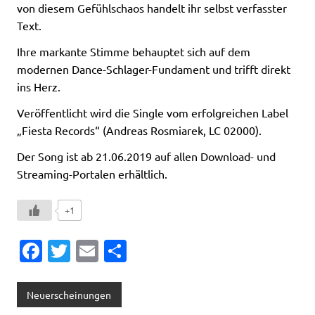
von diesem Gefühlschaos handelt ihr selbst verfasster
Text.
Ihre markante Stimme behauptet sich auf dem
modernen Dance-Schlager-Fundament und trifft direkt
ins Herz.
Veröffentlicht wird die Single vom erfolgreichen Label
„Fiesta Records“ (Andreas Rosmiarek, LC 02000).
Der Song ist ab 21.06.2019 auf allen Download- und
Streaming-Portalen erhältlich.
+1
Fa
T
E
T
c
w
m
ei
e
it
ai
le
Neuerscheinungen