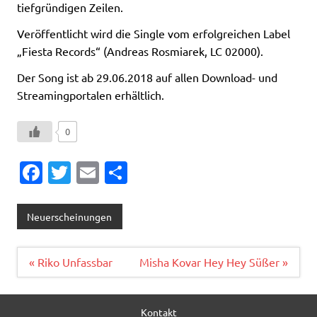
tiefgründigen Zeilen.
Veröffentlicht wird die Single vom erfolgreichen Label
„Fiesta Records“ (Andreas Rosmiarek, LC 02000).
Der Song ist ab 29.06.2018 auf allen Download- und
Streamingportalen erhältlich.
0
Fa
T
E
T
c
w
m
ei
e
it
ai
le
Neuerscheinungen
b
te
l
n
o
r
Beitragsnavigation
« Riko Unfassbar
Misha Kovar Hey Hey Süßer »
o
k
Kontakt