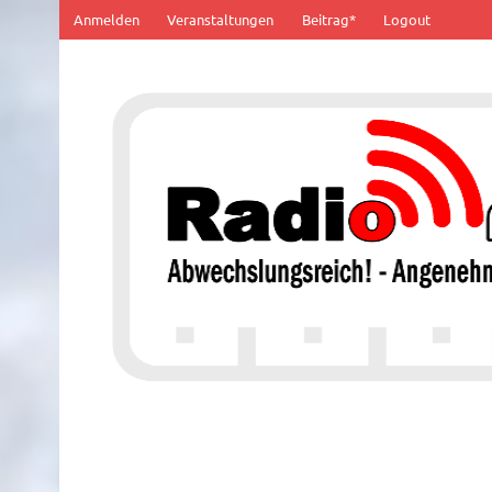
Zum
Anmelden
Veranstaltungen
Beitrag*
Logout
Inhalt
springen
100% von Hier!