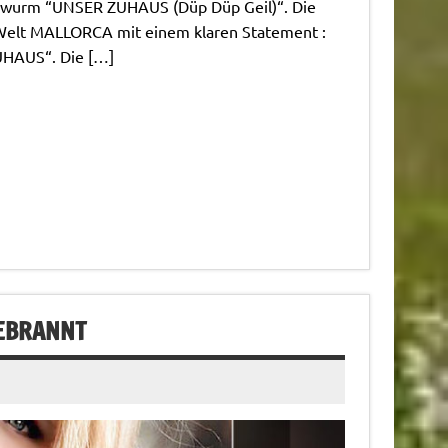
rwurm “UNSER ZUHAUS (Düp Düp Geil)“. Die
er Welt MALLORCA mit einem klaren Statement :
ZUHAUS“. Die […]
GEBRANNT