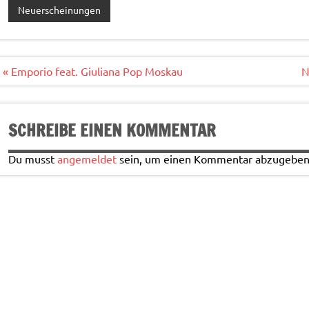
e
it
ai
le
Neuerscheinungen
b
te
l
n
o
r
o
Beitragsnavigation
« Emporio feat. Giuliana Pop Moskau
N
k
SCHREIBE EINEN KOMMENTAR
Du musst
angemeldet
sein, um einen Kommentar abzugeben