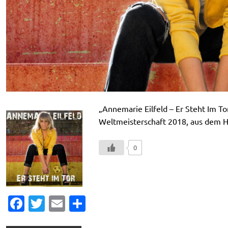
„Annemarie Eilfeld – Er Steht Im To
Weltmeisterschaft 2018, aus dem 
0
Fa
T
E
T
c
w
m
ei