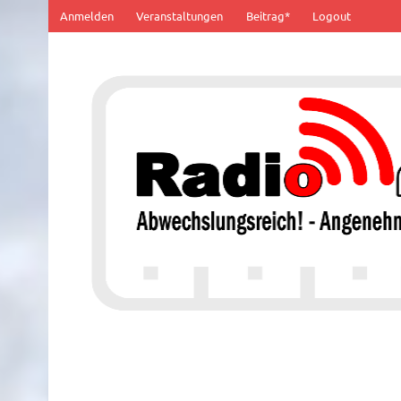
Zum
Anmelden
Veranstaltungen
Beitrag*
Logout
Inhalt
springen
100% von Hier!