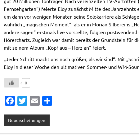
gut 20 Millionen Tonträger. Nach vereinzelten TV-Auftritten 
Fernsehgarten“) feierte Eloy zunächst Mitte des Jahrzehnts 
um dann vor wenigen Monaten seine Solokarriere als Schlag
wahrlich „magischen Moment“, als er in Florian Silbereins 
andere sagen“ erstmals live vorstellte, folgten postwendend
Hörercharts. Zugleich war damit bereits der Grundstein für die
mit seinem Album „Kopf aus – Herz an“ feiert.
„Jeder Schritt macht uns noch größer, als wir sind“: Mit „Schri
Eloy in dieser Woche den ultimativen Sommer- und WM-Soun
0
Fa
T
E
T
c
w
m
ei
e
it
ai
le
Neuerscheinungen
b
te
l
n