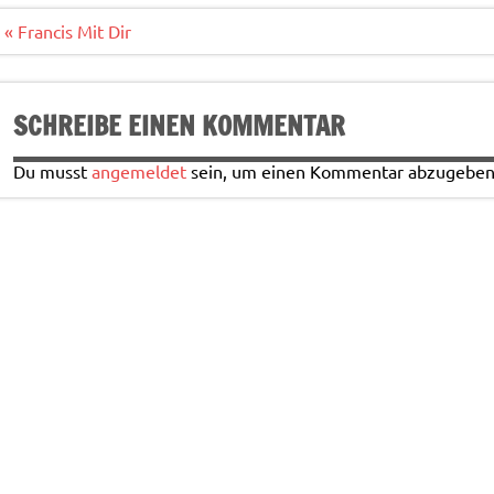
o
r
o
Beitragsnavigation
« Francis Mit Dir
k
SCHREIBE EINEN KOMMENTAR
Du musst
angemeldet
sein, um einen Kommentar abzugeben