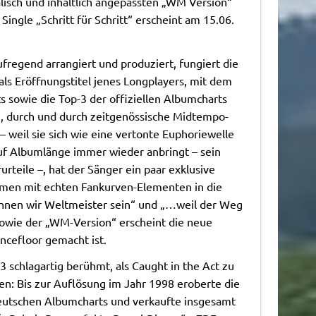
alisch und inhaltlich angepassten „WM Version“
ingle „Schritt für Schritt“ erscheint am 15.06.
regend arrangiert und produziert, fungiert die
als Eröffnungstitel jenes Longplayers, mit dem
s sowie die Top-3 der offiziellen Albumcharts
te, durch und durch zeitgenössische Midtempo-
weil sie sich wie eine vertonte Euphoriewelle
auf Albumlänge immer wieder anbringt – sein
teile –, hat der Sänger ein paar exklusive
mmen mit echten Fankurven-Elementen in die
können wir Weltmeister sein“ und „…weil der Weg
sowie der „WM-Version“ erscheint die neue
ancefloor gemacht ist.
schlagartig berühmt, als Caught in the Act zu
en: Bis zur Auflösung im Jahr 1998 eroberte die
 deutschen Albumcharts und verkaufte insgesamt