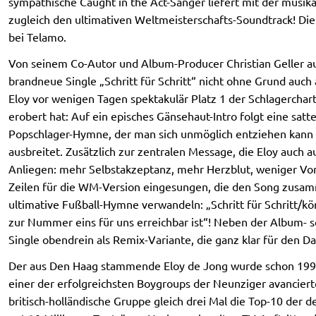
sympathische Caught in the Act-Sänger liefert mit der musik
zugleich den ultimativen Weltmeisterschafts-Soundtrack! Die S
bei Telamo.
Von seinem Co-Autor und Album-Producer Christian Geller auf
brandneue Single „Schritt für Schritt“ nicht ohne Grund auch 
Eloy vor wenigen Tagen spektakulär Platz 1 der Schlagerchart
erobert hat: Auf ein episches Gänsehaut-Intro folgt eine sat
Popschlager-Hymne, der man sich unmöglich entziehen kann – 
ausbreitet. Zusätzlich zur zentralen Message, die Eloy auch 
Anliegen: mehr Selbstakzeptanz, mehr Herzblut, weniger Vorur
Zeilen für die WM-Version eingesungen, die den Song zusa
ultimative Fußball-Hymne verwandeln: „Schritt für Schritt/
zur Nummer eins für uns erreichbar ist“! Neben der Album- 
Single obendrein als Remix-Variante, die ganz klar für den D
Der aus Den Haag stammende Eloy de Jong wurde schon 1993 
einer der erfolgreichsten Boygroups der Neunziger avanciert
britisch-holländische Gruppe gleich drei Mal die Top-10 der