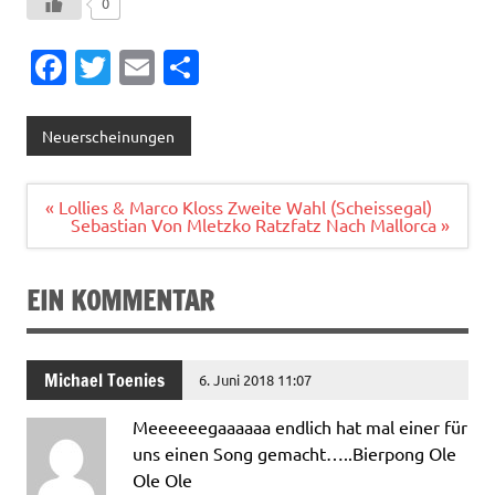
0
Fa
T
E
T
c
w
m
ei
e
it
ai
le
Neuerscheinungen
b
te
l
n
o
r
Beitragsnavigation
« Lollies & Marco Kloss Zweite Wahl (Scheissegal)
Sebastian Von Mletzko Ratzfatz Nach Mallorca »
o
k
EIN KOMMENTAR
Michael Toenies
6. Juni 2018 11:07
Meeeeeegaaaaaa endlich hat mal einer für
uns einen Song gemacht…..Bierpong Ole
Ole Ole