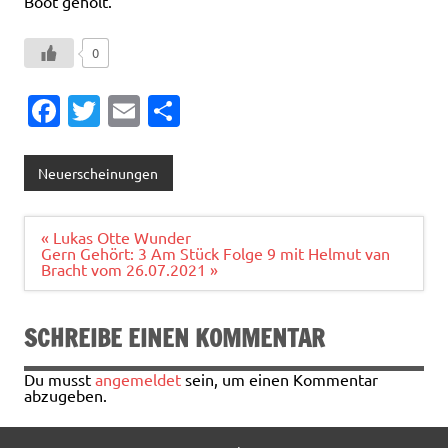
Boot geholt.
0
Fa
T
E
T
c
w
m
ei
e
it
ai
le
Neuerscheinungen
b
te
l
n
o
r
Beitragsnavigation
« Lukas Otte Wunder
Gern Gehört: 3 Am Stück Folge 9 mit Helmut van
o
Bracht vom 26.07.2021 »
k
SCHREIBE EINEN KOMMENTAR
Du musst
angemeldet
sein, um einen Kommentar
abzugeben.