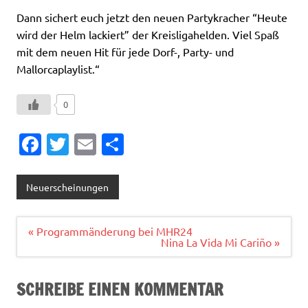
Dann sichert euch jetzt den neuen Partykracher “Heute
wird der Helm lackiert” der Kreisligahelden. Viel Spaß
mit dem neuen Hit für jede Dorf-, Party- und
Mallorcaplaylist.“
0
Fa
T
E
T
c
w
m
ei
e
it
ai
le
Neuerscheinungen
b
te
l
n
o
r
Beitragsnavigation
« Programmänderung bei MHR24
Nina La Vida Mi Cariño »
o
k
SCHREIBE EINEN KOMMENTAR