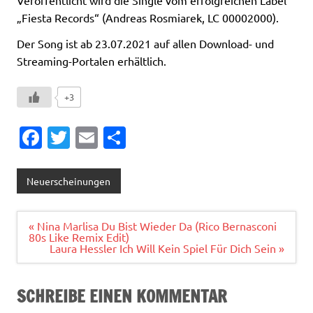
Veröffentlicht wird die Single vom erfolgreichen Label
„Fiesta Records“ (Andreas Rosmiarek, LC 00002000).
Der Song ist ab 23.07.2021 auf allen Download- und
Streaming-Portalen erhältlich.
+3
Fa
T
E
T
c
w
m
ei
e
it
ai
le
Neuerscheinungen
b
te
l
n
o
r
Beitragsnavigation
« Nina Marlisa Du Bist Wieder Da (Rico Bernasconi
80s Like Remix Edit)
o
Laura Hessler Ich Will Kein Spiel Für Dich Sein »
k
SCHREIBE EINEN KOMMENTAR