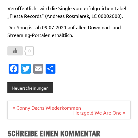
Veröffentlicht wird die Single vom erfolgreichen Label
„Fiesta Records“ (Andreas Rosmiarek, LC 00002000).
Der Song ist ab 09.07.2021 auf allen Download- und
Streaming-Portalen erhältlich.
0
Fa
T
E
T
c
w
m
ei
e
it
ai
le
Neuerscheinungen
b
te
l
n
o
r
Beitragsnavigation
« Conny Dachs Wiederkommen
Herzgold We Are One »
o
k
SCHREIBE EINEN KOMMENTAR