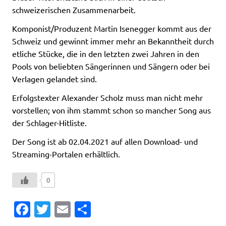
schweizerischen Zusammenarbeit.
Komponist/Produzent Martin Isenegger kommt aus der
Schweiz und gewinnt immer mehr an Bekanntheit durch
etliche Stücke, die in den letzten zwei Jahren in den
Pools von beliebten Sängerinnen und Sängern oder bei
Verlagen gelandet sind.
Erfolgstexter Alexander Scholz muss man nicht mehr
vorstellen; von ihm stammt schon so mancher Song aus
der Schlager-Hitliste.
Der Song ist ab 02.04.2021 auf allen Download- und
Streaming-Portalen erhältlich.
0
Fa
T
E
T
c
w
m
ei