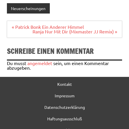
e
it
ai
le
Neuerscheinungen
b
te
l
n
o
r
Beitragsnavigation
« Patrick Bonk Ein Anderer Himmel
Ranja Nur Mit Dir (Mixmaster JJ Remix) »
o
k
SCHREIBE EINEN KOMMENTAR
Du musst
angemeldet
sein, um einen Kommentar
abzugeben.
Kontakt
Impressum
Datenschutzerklärung
Haftungsausschluß