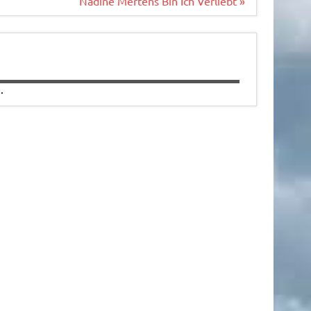
Nadine Mertens Bin Ich Verliebt »
.