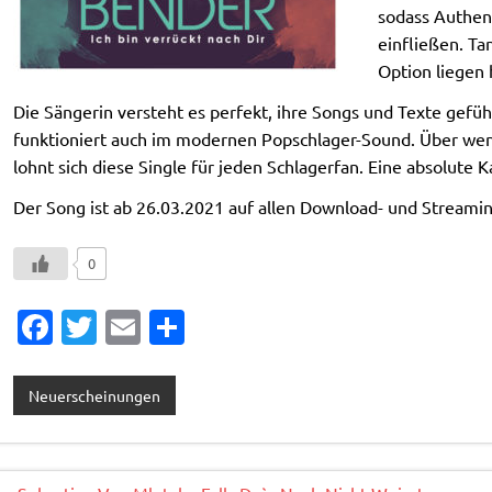
sodass Authent
einfließen. Ta
Option liegen 
Die Sängerin versteht es perfekt, ihre Songs und Texte gefühl
funktioniert auch im modernen Popschlager-Sound. Über wen J
lohnt sich diese Single für jeden Schlagerfan. Eine absolute
Der Song ist ab 26.03.2021 auf allen Download- und Streaming
0
Fa
T
E
T
c
w
m
ei
e
it
ai
le
Neuerscheinungen
b
te
l
n
o
r