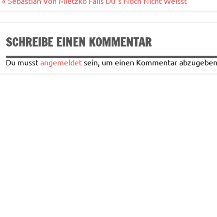
o
Beitragsnavigation
« Sebastian Von Mletzko Falls Du`s Noch Nicht Weisst
k
SCHREIBE EINEN KOMMENTAR
Du musst
angemeldet
sein, um einen Kommentar abzugeben