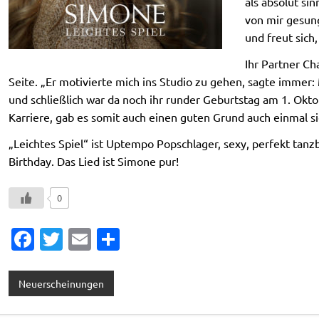
als absolut si
von mir gesun
und freut sich
Ihr Partner Ch
Seite. „Er motivierte mich ins Studio zu gehen, sagte immer: 
und schließlich war da noch ihr runder Geburtstag am 1. Okto
Karriere, gab es somit auch einen guten Grund auch einmal si
„Leichtes Spiel“ ist Uptempo Popschlager, sexy, perfekt tan
Birthday. Das Lied ist Simone pur!
0
Fa
T
E
T
c
w
m
ei
e
it
ai
le
Neuerscheinungen
b
te
l
n