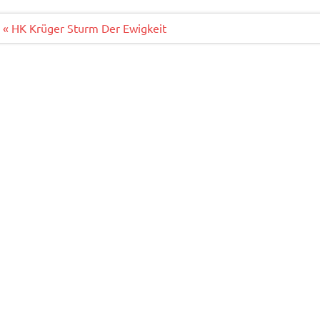
o
r
o
Beitragsnavigation
« HK Krüger Sturm Der Ewigkeit
k