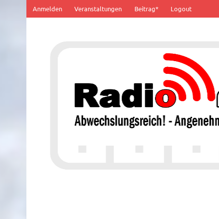
Zum
Anmelden
Veranstaltungen
Beitrag*
Logout
Inhalt
springen
100% von Hier!