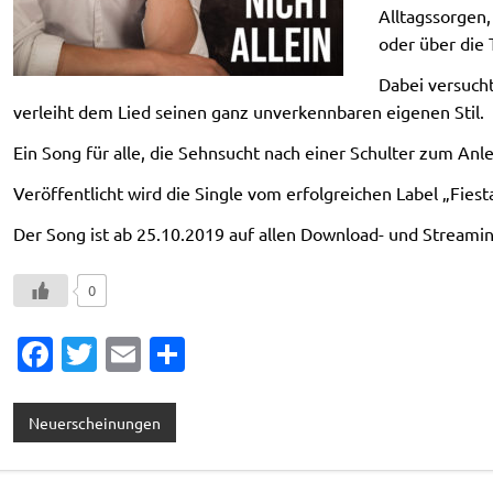
Alltagssorgen,
oder über die 
Dabei versucht
verleiht dem Lied seinen ganz unverkennbaren eigenen Stil.
Ein Song für alle, die Sehnsucht nach einer Schulter zum An
Veröffentlicht wird die Single vom erfolgreichen Label „Fie
Der Song ist ab 25.10.2019 auf allen Download- und Streaming
0
Fa
T
E
T
c
w
m
ei
e
it
ai
le
Neuerscheinungen
b
te
l
n