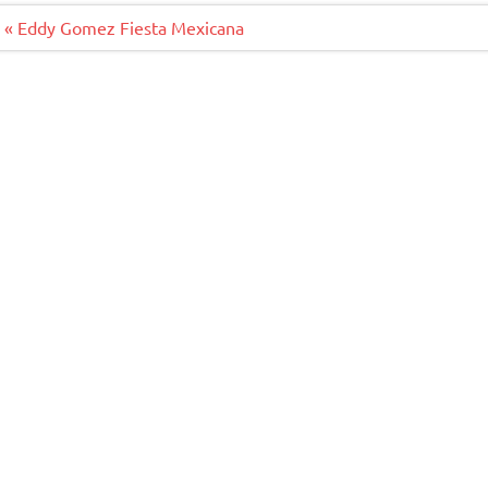
o
r
o
Beitragsnavigation
« Eddy Gomez Fiesta Mexicana
k