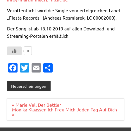
Veröffentlicht wird die Single vom erfolgreichen Label
„Fiesta Records“ (Andreas Rosmiarek, LC 00002000).
Der Song ist ab 18.10.2019 auf allen Download- und
Streaming-Portalen erhältlich.
0
Fa
T
E
T
c
w
m
ei
e
it
ai
le
Neuerscheinungen
b
te
l
n
o
r
Beitragsnavigation
« Marie Vell Der Bettler
Monika Klaassen Ich Freu Mich Jeden Tag Auf Dich
o
»
k