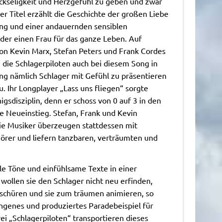
ckseligkeit und Herzgefühl zu geben und zwar
r Titel erzählt die Geschichte der großen Liebe
ung und einer andauernden sensiblen
er einen Frau für das ganze Leben. Auf
n Kevin Marx, Stefan Peters und Frank Cordes
rn die Schlagerpiloten auch bei diesem Song in
ng nämlich Schlager mit Gefühl zu präsentieren
. Ihr Longplayer „Lass uns fliegen“ sorgte
gsdisziplin, denn er schoss von 0 auf 3 in den
e Neueinstieg. Stefan, Frank und Kevin
ie Musiker überzeugen stattdessen mit
örer und liefern tanzbaren, verträumten und
ble Töne und einfühlsame Texte in einer
wollen sie den Schlager nicht neu erfinden,
schüren und sie zum träumen animieren, so
esungenes und produziertes Paradebeispiel für
ei „Schlagerpiloten“ transportieren dieses