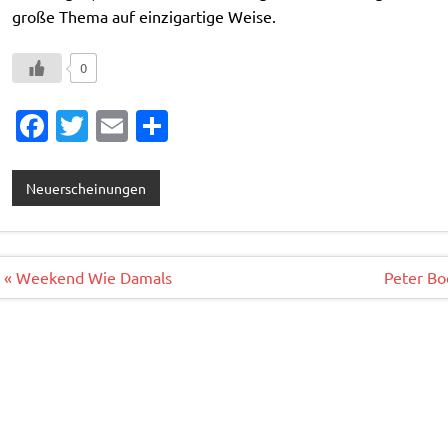
große Thema auf einzigartige Weise.
0
Fa
T
E
T
c
w
m
ei
e
it
ai
le
Neuerscheinungen
b
te
l
n
o
r
o
Beitragsnavigation
« Weekend Wie Damals
Peter Bo
k