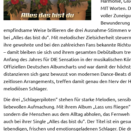
Harmonie, Glü
MIT Worten. De
voller Zuneig
Bewunderung d
empfindsame Weise brillieren die drei Ausnahme-Stimmen vo
bei „Alles das bist du“. Mit melodischer Zielsicherheit steue
ihre gewohnte und bei den zahlreichen Fans bekannte Richtu
– damit bleiben sie sich und ihrem gesamten Debütalbum treu
Anfang des Jahres für DIE Sensation in der musikalischen Köni
Offiziellen Deutschen Albumcharts und war damit der höchst
distanzieren sich ganz bewusst von modernen Dance-Beats d
zeitlosen Arrangements, treffen damit genau den Nerv der H
melodiösen Schlager.
Die drei „Schlagerpiloten“ stehen für starke Melodien, sensi
liebevollen Aufmachung. Mit ihrem Album „Lass uns fliegen“ 
sondern die Menschen aus dem Alltag abholen, das Fernweh 
auch bei ihrer Single „Alles das bist du“. Der Titel ist ein g
lebendigen, frischen und emotionsgeladenen Schlager. Die dr