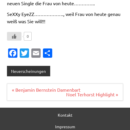
neuen Single die Frau von heute…………..
SeXXy EyeZZ………………., weil Frau von heute genau
weiß was Sie will!!!
0
Fa
T
E
T
c
w
m
ei
e
it
ai
le
Neuerscheinungen
b
te
l
n
o
r
Beitragsnavigation
« Benjamin Bernstein Damenbart
Noel Terhorst Highlight »
o
k
Kontakt
Impressum