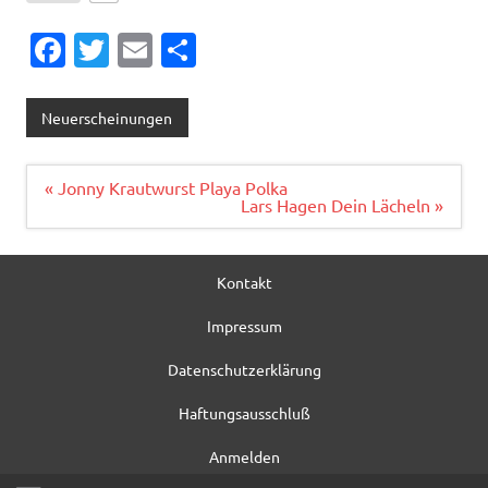
Fa
T
E
T
c
w
m
ei
e
it
ai
le
Neuerscheinungen
b
te
l
n
o
r
Beitragsnavigation
« Jonny Krautwurst Playa Polka
Lars Hagen Dein Lächeln »
o
k
Kontakt
Impressum
Datenschutzerklärung
Haftungsausschluß
Anmelden