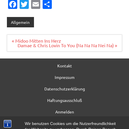
Fa
T
E
T
c
w
m
ei
e
it
ai
le
Allgemein
b
te
l
n
o
r
Beitragsnavigation
« Midoo Mitten Ins Herz
Damae & Chris Lovin To You (Na Na Na Nei Na) »
o
k
Kontakt
Impressum
Datenschutzerklärung
Haftungsausschluß
Anmelden
Registrieren
Wir benutzen Cookies um die Nutzerfreundlichkeit