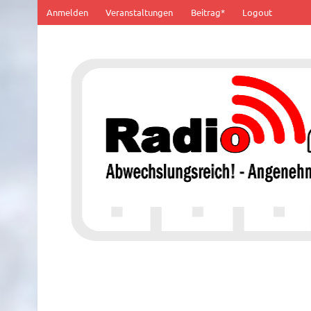
Zum
Anmelden
Veranstaltungen
Beitrag*
Logout
Inhalt
springen
100% von Hier!