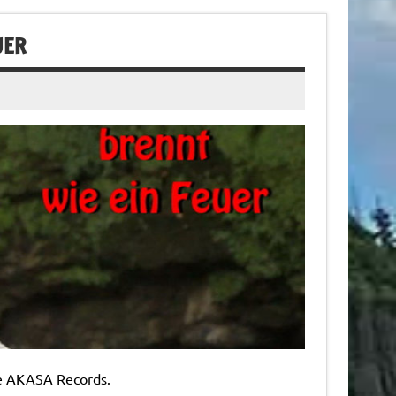
UER
se AKASA Records.