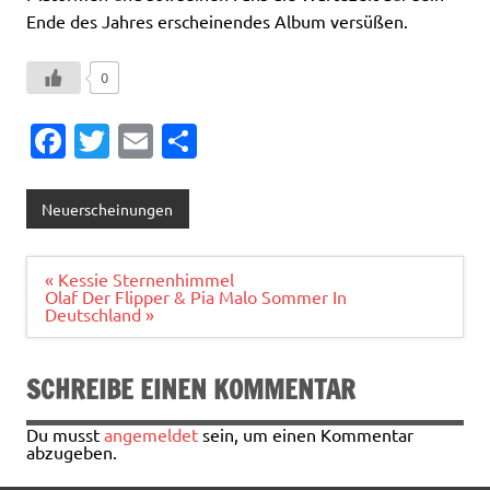
Ende des Jahres erscheinendes Album versüßen.
0
Fa
T
E
T
c
w
m
ei
e
it
ai
le
Neuerscheinungen
b
te
l
n
o
r
Beitragsnavigation
« Kessie Sternenhimmel
Olaf Der Flipper & Pia Malo Sommer In
o
Deutschland »
k
SCHREIBE EINEN KOMMENTAR
Du musst
angemeldet
sein, um einen Kommentar
abzugeben.