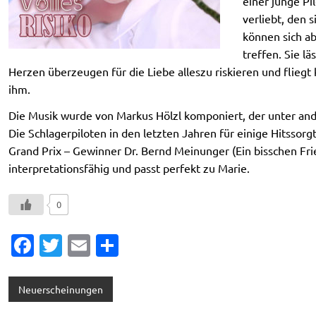
einer junge Pi
verliebt, den 
können sich a
treffen. Sie l
Herzen überzeugen für die Liebe alleszu riskieren und fliegt 
ihm.
Die Musik wurde von Markus Hölzl komponiert, der unter an
Die Schlagerpiloten in den letzten Jahren für einige Hitssorg
Grand Prix – Gewinner Dr. Bernd Meinunger (Ein bisschen Frie
interpretationsfähig und passt perfekt zu Marie.
0
Fa
T
E
T
c
w
m
ei
e
it
ai
le
Neuerscheinungen
b
te
l
n