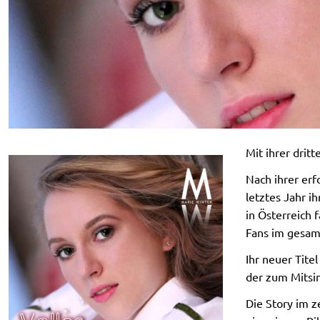
Mit ihrer dritt
Nach ihrer erfo
letztes Jahr i
in Österreich 
Fans im gesam
Ihr neuer Tite
der zum Mitsi
Die Story im z