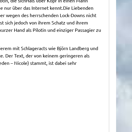
lotin, die sichHals über Kopf in einen Mann
sie nur über das Internet kennt.Die Liebenden
ber wegen des herrschenden Lock-Downs nicht
ässt sich jedoch von ihrem Schatz und ihrem
kurzer Hand als Pilotin und einziger Passagier zu
derem mit Schlageracts wie Björn Landberg und
te. Der Text, der von keinem geringeren als
den – Nicole) stammt, ist dabei sehr