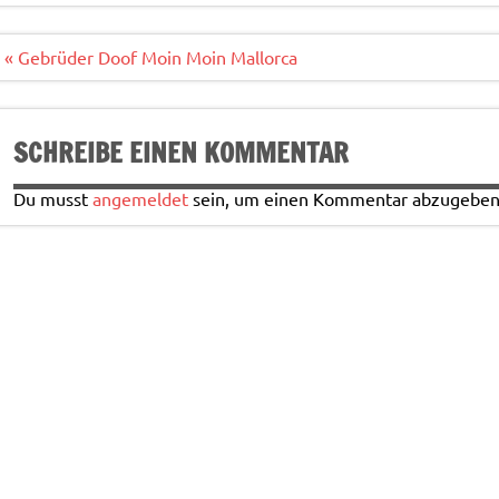
o
r
o
Beitragsnavigation
« Gebrüder Doof Moin Moin Mallorca
k
SCHREIBE EINEN KOMMENTAR
Du musst
angemeldet
sein, um einen Kommentar abzugeben