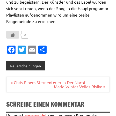
und zu begeistern. Der Künstler und das Label würden
sich sehr freuen, wenn der Song in die Hauptprogramm-
Playlisten aufgenommen wird um eine breite
Fangemeinde zu erreichen.
0
Fa
T
E
T
c
w
m
ei
e
it
ai
le
Neuerscheinungen
b
te
l
n
o
r
Beitragsnavigation
« Chris Elbers Sternenfeuer In Der Nacht
Marie Winter Volles Risiko »
o
k
SCHREIBE EINEN KOMMENTAR
Du musst
angemeldet
sein, um einen Kommentar