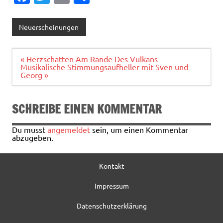
c
w
m
ei
e
it
ai
le
Neuerscheinungen
b
te
l
n
o
r
Beitragsnavigation
« Herzschatten Am Rande Des Vulkans
Musikalische Stimmungsaufheller mit Sven und
o
Georg »
k
SCHREIBE EINEN KOMMENTAR
Du musst
angemeldet
sein, um einen Kommentar
abzugeben.
Kontakt
Impressum
Datenschutzerklärung