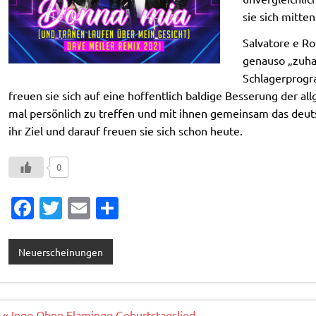
sie sich mitte
Salvatore e Ro
genauso „zuhau
Schlagerprogr
freuen sie sich auf eine hoffentlich baldige Besserung der a
mal persönlich zu treffen und mit ihnen gemeinsam das deutsc
ihr Ziel und darauf freuen sie sich schon heute.
0
Fa
T
E
T
c
w
m
ei
e
it
ai
le
Neuerscheinungen
b
te
l
n
o
r
Beitragsnavigation
« Ingo Ohne Flamingo Geburtstagslied