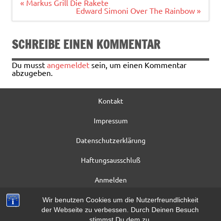
o
r
Beitragsnavigation
« Markus Grill Die Rakete
Edward Simoni Over The Rainbow »
o
k
SCHREIBE EINEN KOMMENTAR
Du musst
angemeldet
sein, um einen Kommentar
abzugeben.
Kontakt
Impressum
Datenschutzerklärung
Haftungsausschluß
Anmelden
Registrieren
Wir benutzen Cookies um die Nutzerfreundlichkeit
der Webseite zu verbessen. Durch Deinen Besuch
Beitrag*
stimmst Du dem zu.