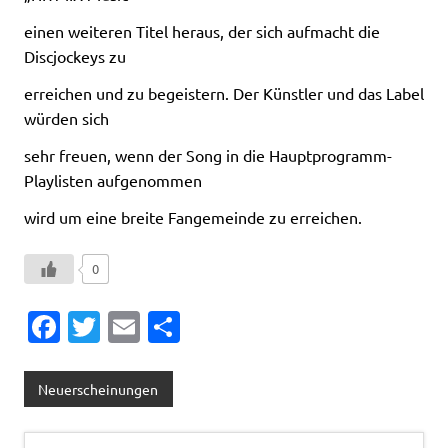
einen weiteren Titel heraus, der sich aufmacht die
Discjockeys zu
erreichen und zu begeistern. Der Künstler und das Label
würden sich
sehr freuen, wenn der Song in die Hauptprogramm-
Playlisten aufgenommen
wird um eine breite Fangemeinde zu erreichen.
0
Fa
T
E
T
c
w
m
ei
e
it
ai
le
Neuerscheinungen
b
te
l
n