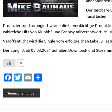
anbahnenden 
Der tanzbare D
Tanzflächen.
Produziert und arrangiert wurde die hitverdächtige Produkti
zahlreiche Hits von Klubbb3 und Fantasy mitverantwortlich ist
Veröffentlicht wird die Single vom erfolgreichen Label „Fie
Der Song ist ab 05.03.2021 auf allen Download- und Streaming
0
Fa
T
E
T
c
w
m
ei
e
it
ai
le
Neuerscheinungen
b
te
l
n
o
r