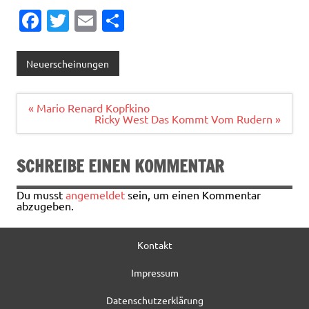
Fa
T
E
T
c
w
m
ei
e
it
ai
le
Neuerscheinungen
b
te
l
n
o
r
Beitragsnavigation
« Mario Renard Kopfkino
Ricky West Das Kommt Vom Rudern »
o
k
SCHREIBE EINEN KOMMENTAR
Du musst
angemeldet
sein, um einen Kommentar
abzugeben.
Kontakt
Impressum
Datenschutzerklärung