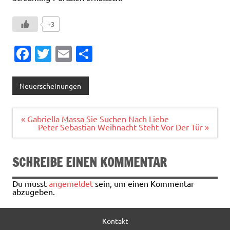
+3
Fa
T
E
T
c
w
m
ei
e
it
ai
le
Neuerscheinungen
b
te
l
n
o
r
Beitragsnavigation
« Gabriella Massa Sie Suchen Nach Liebe
Peter Sebastian Weihnacht Steht Vor Der Tür »
o
k
SCHREIBE EINEN KOMMENTAR
Du musst
angemeldet
sein, um einen Kommentar
abzugeben.
Kontakt