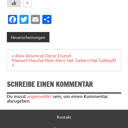
0
Fa
T
E
T
c
w
m
ei
e
it
ai
le
Neuerscheinungen
b
te
l
n
o
r
Beitragsnavigation
« Alex Rosenrot Diese Eiszeit
Manuel Mascha Mein Herz Hat Sieben Mal Geklopft
o
»
k
SCHREIBE EINEN KOMMENTAR
Du musst
angemeldet
sein, um einen Kommentar
abzugeben.
Kontakt