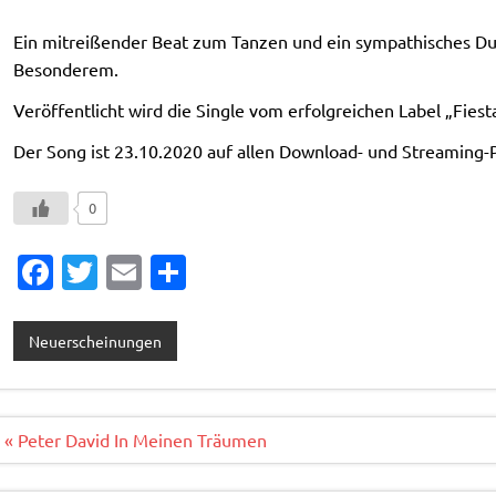
Ein mitreißender Beat zum Tanzen und ein sympathisches D
Besonderem.
Veröffentlicht wird die Single vom erfolgreichen Label „Fie
Der Song ist 23.10.2020 auf allen Download- und Streaming-Po
0
Fa
T
E
T
c
w
m
ei
e
it
ai
le
Neuerscheinungen
b
te
l
n
o
r
o
Beitragsnavigation
« Peter David In Meinen Träumen
k