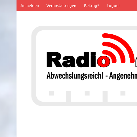
Zum
Anmelden
Veranstaltungen
Beitrag*
Logout
Inhalt
springen
100% von Hier!