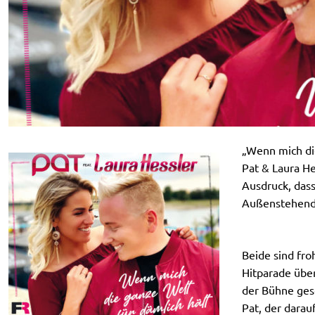
„Wenn mich die
Pat & Laura He
Ausdruck, dass
Außenstehend
Beide sind fro
Hitparade über
der Bühne gese
Pat, der darau