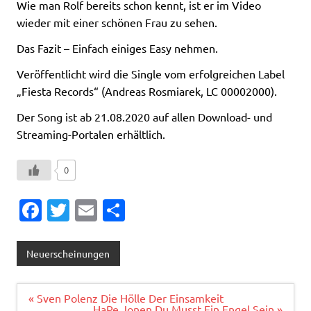
Wie man Rolf bereits schon kennt, ist er im Video
wieder mit einer schönen Frau zu sehen.
Das Fazit – Einfach einiges Easy nehmen.
Veröffentlicht wird die Single vom erfolgreichen Label
„Fiesta Records“ (Andreas Rosmiarek, LC 00002000).
Der Song ist ab 21.08.2020 auf allen Download- und
Streaming-Portalen erhältlich.
0
Fa
T
E
T
c
w
m
ei
e
it
ai
le
Neuerscheinungen
b
te
l
n
o
r
Beitragsnavigation
« Sven Polenz Die Hölle Der Einsamkeit
HaPe Jonen Du Musst Ein Engel Sein »