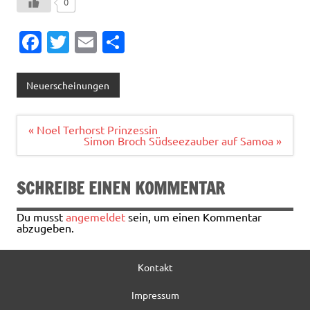
0
Fa
T
E
T
c
w
m
ei
e
it
ai
le
Neuerscheinungen
b
te
l
n
o
r
Beitragsnavigation
« Noel Terhorst Prinzessin
Simon Broch Südseezauber auf Samoa »
o
k
SCHREIBE EINEN KOMMENTAR
Du musst
angemeldet
sein, um einen Kommentar
abzugeben.
Kontakt
Impressum