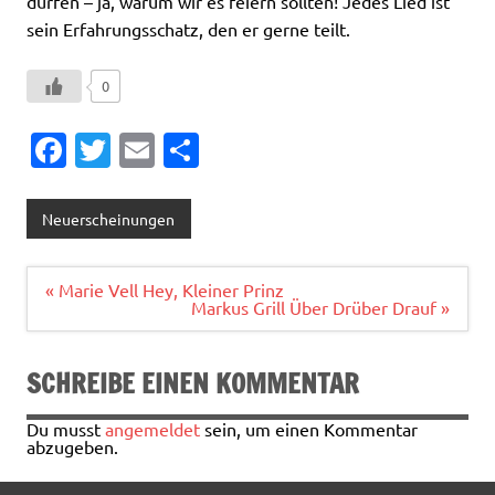
dürfen – ja, warum wir es feiern sollten! Jedes Lied ist
sein Erfahrungsschatz, den er gerne teilt.
0
Fa
T
E
T
c
w
m
ei
e
it
ai
le
Neuerscheinungen
b
te
l
n
o
r
Beitragsnavigation
« Marie Vell Hey, Kleiner Prinz
Markus Grill Über Drüber Drauf »
o
k
SCHREIBE EINEN KOMMENTAR
Du musst
angemeldet
sein, um einen Kommentar
abzugeben.