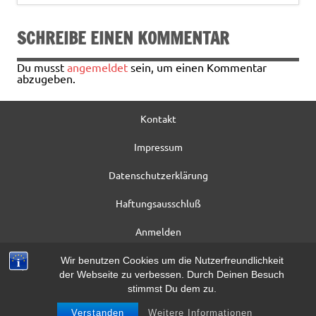
o
k
SCHREIBE EINEN KOMMENTAR
Du musst
angemeldet
sein, um einen Kommentar
abzugeben.
Kontakt
Impressum
Datenschutzerklärung
Haftungsausschluß
Anmelden
Registrieren
Wir benutzen Cookies um die Nutzerfreundlichkeit
der Webseite zu verbessen. Durch Deinen Besuch
Beitrag*
stimmst Du dem zu.
Verstanden
Weitere Informationen
WordPress-Theme: Dynamic News von ThemeZee.