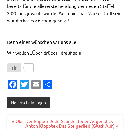
bereits für die allererste Sendung der neuen Staffel
2020 ausgewählt wurde! Auch hier hat Markus Grill sein
wunderbares Zeichen gesetzt!
Denn eines wünschen wir uns alle:
Wir wollen „Über drüber“ drauf sein!
+1
Fa
T
E
T
c
w
m
ei
e
it
ai
le
Neuerscheinungen
b
te
l
n
o
r
Beitragsnavigation
« Olaf Der Flipper Jede Stunde Jeder Augenblick
Anton Klopotek Das Steigerlied (Glück Auf) »