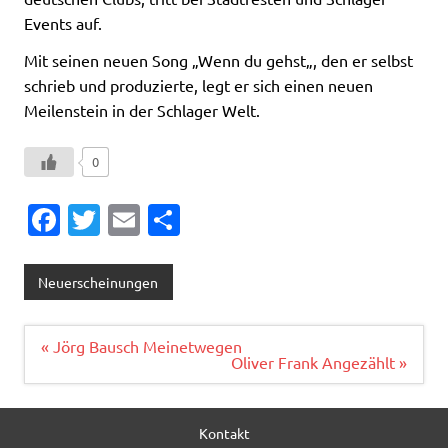
Events auf.
Mit seinen neuen Song „Wenn du gehst„, den er selbst
schrieb und produzierte, legt er sich einen neuen
Meilenstein in der Schlager Welt.
0
Fa
T
E
T
c
w
m
ei
e
it
ai
le
Neuerscheinungen
b
te
l
n
o
r
Beitragsnavigation
« Jörg Bausch Meinetwegen
Oliver Frank Angezählt »
o
k
Kontakt