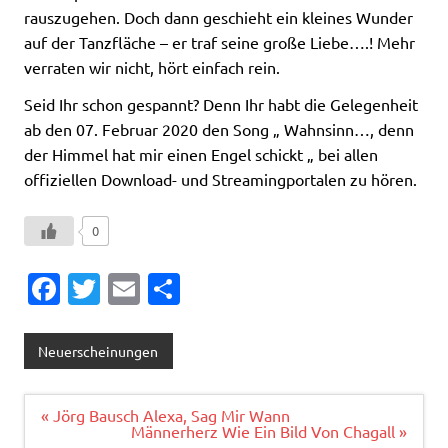
rauszugehen. Doch dann geschieht ein kleines Wunder
auf der Tanzfläche – er traf seine große Liebe….! Mehr
verraten wir nicht, hört einfach rein.
Seid Ihr schon gespannt? Denn Ihr habt die Gelegenheit
ab den 07. Februar 2020 den Song „ Wahnsinn…, denn
der Himmel hat mir einen Engel schickt „ bei allen
offiziellen Download- und Streamingportalen zu hören.
0
Fa
T
E
T
c
w
m
ei
e
it
ai
le
Neuerscheinungen
b
te
l
n
o
r
Beitragsnavigation
« Jörg Bausch Alexa, Sag Mir Wann
Männerherz Wie Ein Bild Von Chagall »