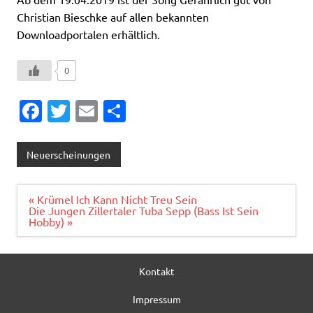
Christian Bieschke auf allen bekannten
Downloadportalen erhältlich.
0
Fa
T
E
T
c
w
m
ei
e
it
ai
le
Neuerscheinungen
b
te
l
n
o
r
Beitragsnavigation
« Krümel Ich Kann Nicht Treu Sein
Die Jungen Zillertaler Tuba Sepp (Bass Ist Sein
o
Hobby) »
k
Kontakt
Impressum